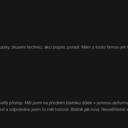
ky, zkuseni technici, akci popisi, poradi. Mam s touto firmou jen t
ělý přístup. Měl jsem na předním blatníku důlek + jemnou deformaci, 
nesl a odpoledne jsem to měl hotové. Blatník jak nový. Neuvěřitel