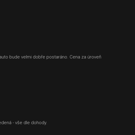
še auto bude velmi dobře postaráno. Cena za úroveň
edená - vše dle dohody.