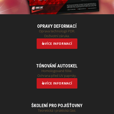
OPRAVY DEFORMACÍ
Oprava technologií PDR.
Doživotní záruka.
VÍCE INFORMACÍ
TÓNOVÁNÍ AUTOSKEL
Homologované fólie.
Ochrana před UV paprsky.
VÍCE INFORMACÍ
ŠKOLENÍ PRO POJIŠŤOVNY
Teoretická i praktická část.