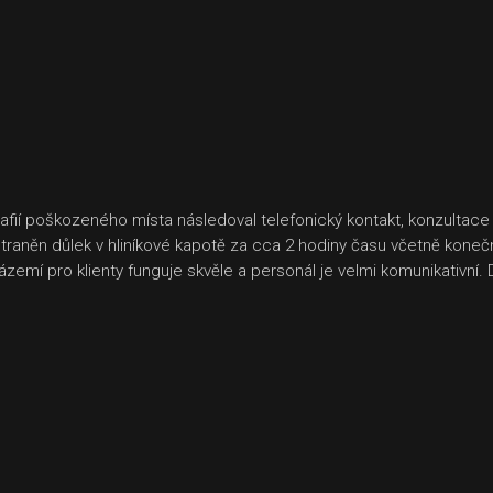
fií poškozeného místa následoval telefonický kontakt, konzultace 
raněn důlek v hliníkové kapotě za cca 2 hodiny času včetně koneč
Zázemí pro klienty funguje skvěle a personál je velmi komunikativn