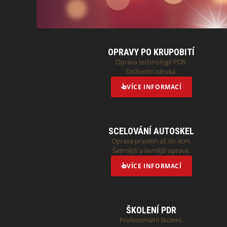
OPRAVY PO KRUPOBITÍ
Oprava technologií PDR.
Doživotní záruka.
VÍCE INFORMACÍ
SCELOVÁNÍ AUTOSKEL
Oprava prasklin až do 4cm.
Šetrnější a levnější oprava.
VÍCE INFORMACÍ
ŠKOLENÍ PDR
Profesionální školení.