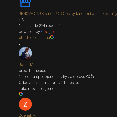
RENOVE CARS s.r.o. PDR Opravy karosérií bez lakování (d
4.9
Na základě 224 recenzí
powered by
G
o
o
g
l
e
ohodnoťte nás na
Josef M.
před 12 měsíců
Naprostá spokojenost! Díky za opravu 😊👍
Odpověď vlastníka
před 11 měsíců
Také moc děkujeme!
Zdeněk V.