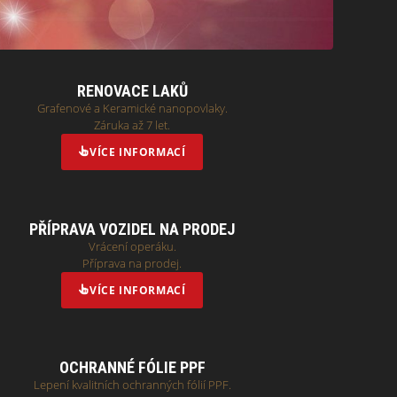
RENOVACE LAKŮ
Grafenové a Keramické nanopovlaky.
Záruka až 7 let.
VÍCE INFORMACÍ
PŘÍPRAVA VOZIDEL NA PRODEJ
Vrácení operáku.
Příprava na prodej.
VÍCE INFORMACÍ
OCHRANNÉ FÓLIE PPF
Lepení kvalitních ochranných fólií PPF.