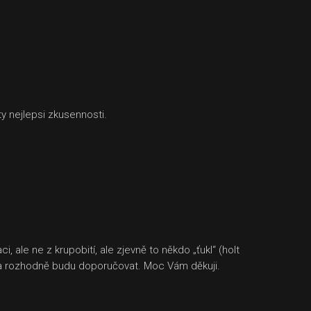
y nejlepsi zkusennosti.
ale ne z krupobití, ale zjevně to někdo „ťukl“ (holt
né a rozhodně budu doporučovat. Moc Vám děkuji.