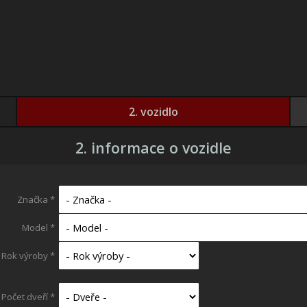
2. vozidlo
2. informace o vozidle
Značka *
Model *
Rok výroby *
Počet dveří *