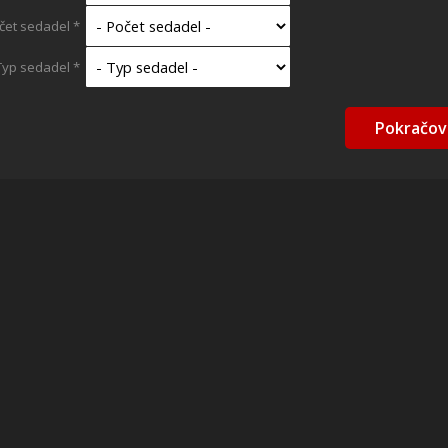
čet sedadel *
Typ sedadel *
Pokračov